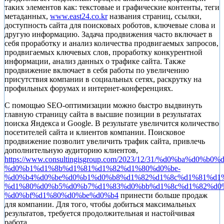
таких элементов как: текстовые и графические контенты, теги
метаданных,
www.east24.co.kr
названия страниц, ссылки,
доступность сайта для поисковых роботов, ключевые слова и
другую информацию. Задача продвижения часто включает в
себя проработку и анализ количества продвигаемых запросов,
продвигаемых ключевых слов, проработку конкурентной
информации, анализ данных о трафике сайта. Также
продвижение включает в себя работы по увеличению
присутствия компании в социальных сетях, раскрутку на
профильных форумах и интернет-конференциях.
С помощью SEO-оптимизации можно быстро выдвинуть
главную страницу сайта в высшие позиции в результатах
поиска Яндекса и Google. В результате увеличится количество
посетителей сайта и клиентов компании. Поисковое
продвижение позволит увеличить трафик сайта, привлечь
дополнительную аудиторию клиентов,
https://www.consultingisgroup.com/2023/12/31/%d0%ba%d0%b0%
%d0%b1%d1%8b%d1%81%d1%82%d1%80%d0%be-
%d0%b4%d0%be%d0%b1%d0%b8%d1%82%d1%8c%d1%81%d1%
%d1%80%d0%b5%d0%b7%d1%83%d0%bb%d1%8c%d1%82%d0
%d0%bf%d1%80%d0%be%d0%b4
принести больше продаж
для компании. Для того, чтобы добиться максимальных
результатов, требуется продолжительная и настойчивая
работа.